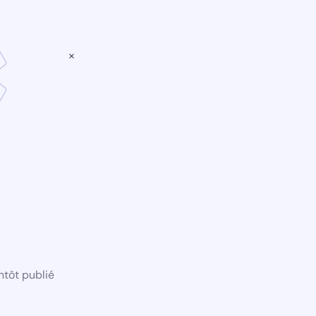
×
ntôt publié