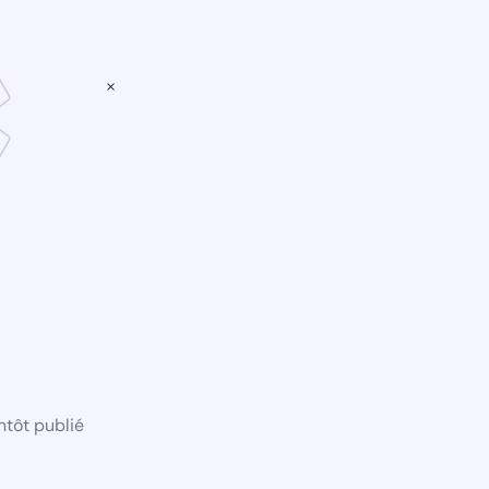
×
ntôt publié