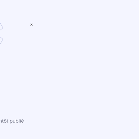
×
ntôt publié