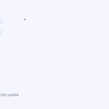
×
ntôt publié